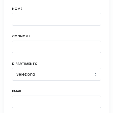
this
field
NOME
blank
COGNOME
DIPARTIMENTO
EMAIL