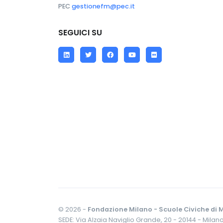
PEC
gestionefm@pec.it
SEGUICI SU
LinkedIn
Twitter
Facebook
YouTube
Flickr
© 2026 -
Fondazione Milano - Scuole Civiche di M
SEDE: Via Alzaia Naviglio Grande, 20 - 20144 - Milan