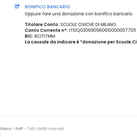
BONIFICO BANCARIO
Oppure fare una donazione con bonifico bancario
Titolare Conto:
SCUOLE CIVICHE DI MILANO
Conto Corrente n°:
IT51Q0306909606100000077011
BIC:
BCITITMM
La causale da indicare è “donazione per Scuole Ci
ilano - FdP
- Tutti i diritti riservati
o