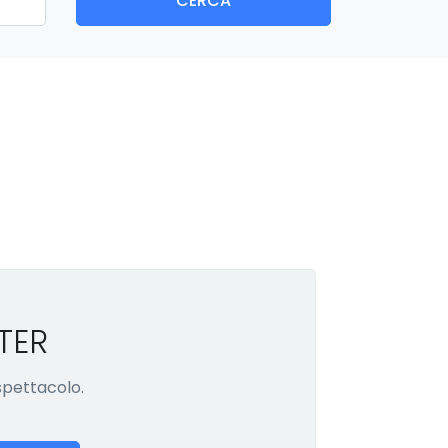
CERCA
TER
 spettacolo.