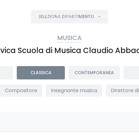
SOSTIENICI
COME SOSTENERE
PROGETTI
SOST
SELEZIONA DIPARTIMENTO
MUSICA
ivica Scuola di Musica Claudio Abba
CLASSICA
CONTEMPORANEA
Compositore
Insegnante musica
Direttore d